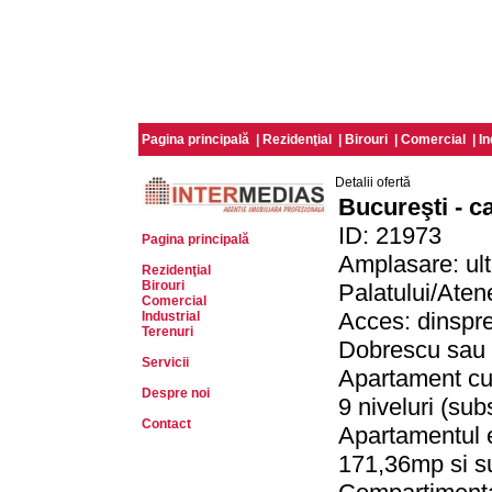
Pagina principală
|
Rezidenţial
|
Birouri
|
Comercial
|
In
Detalii ofertă
Bucureşti - c
ID: 21973
Pagina principală
Amplasare: ul
Rezidenţial
Birouri
Palatului/Aten
Comercial
Acces: dinspre
Industrial
Terenuri
Dobrescu sau pr
Servicii
Apartament cu 
Despre noi
9 niveluri (sub
Contact
Apartamentul e
171,36mp si su