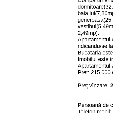
Compartimenta
dormitoare(32
baia lui(7,86m
generoasa(25,
vestibul(5,49m
2,49mp).
Apartamentul 
ridicandu/se la
Bucataria este 
Imobilul este i
Apartamentul a
Pret: 215.000 
Preţ vînzare:
2
Persoană de c
Telefon mobil: