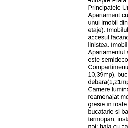
-dinspre Piata U
Principatele Uni
Apartament cu 
unui imobil din
etaje). Imobilu
accesul facand
linistea. Imobi
Apartamentul a
este semidec
Compartimenta
10,39mp), buca
debara(1,21mp
Camere luminoa
reamenajat mod
gresie in toate
bucatarie si ba
termopan; insta
noi; baia cu c