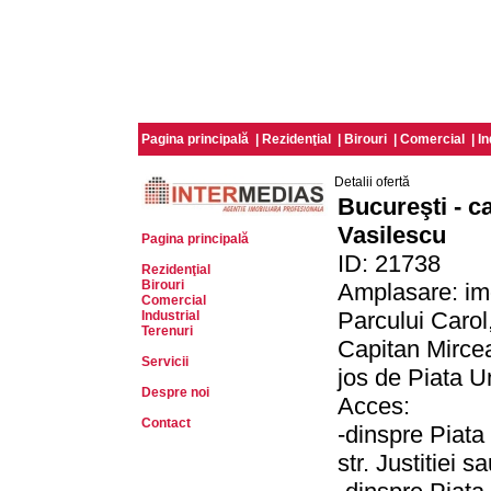
Pagina principală
|
Rezidenţial
|
Birouri
|
Comercial
|
In
Detalii ofertă
Bucureşti - ca
Vasilescu
Pagina principală
ID: 21738
Rezidenţial
Birouri
Amplasare: imob
Comercial
Parcului Carol,
Industrial
Terenuri
Capitan Mirce
Servicii
jos de Piata Un
Despre noi
Acces:
Contact
-dinspre Piata 
str. Justitiei 