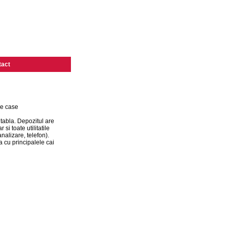
tact
de case
tabla. Depozitul are
si toate utilitatile
alizare, telefon).
a cu principalele cai