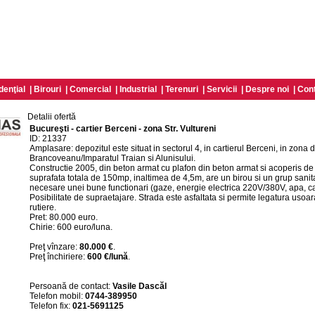
denţial
|
Birouri
|
Comercial
|
Industrial
|
Terenuri
|
Servicii
|
Despre noi
|
Con
Detalii ofertă
Bucureşti - cartier Berceni - zona Str. Vultureni
ID: 21337
Amplasare: depozitul este situat in sectorul 4, in cartierul Berceni, in zona 
Brancoveanu/Imparatul Traian si Alunisului.
Constructie 2005, din beton armat cu plafon din beton armat si acoperis de 
suprafata totala de 150mp, inaltimea de 4,5m, are un birou si un grup sanitar 
necesare unei bune functionari (gaze, energie electrica 220V/380V, apa, can
Posibilitate de supraetajare. Strada este asfaltata si permite legatura usoar
rutiere.
Pret: 80.000 euro.
Chirie: 600 euro/luna.
Preţ vînzare:
80.000 €
.
Preţ închiriere:
600 €/lună
.
Persoană de contact:
Vasile Dascăl
Telefon mobil:
0744-389950
Telefon fix:
021-5691125