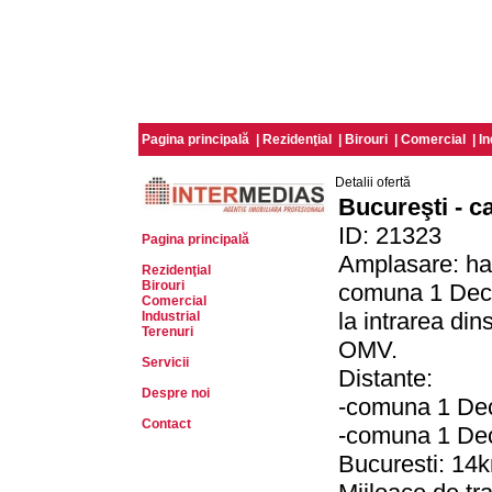
Pagina principală
|
Rezidenţial
|
Birouri
|
Comercial
|
In
Detalii ofertă
Bucureşti - c
ID: 21323
Pagina principală
Amplasare: hala
Rezidenţial
Birouri
comuna 1 Dece
Comercial
la intrarea din
Industrial
Terenuri
OMV.
Servicii
Distante:
Despre noi
-comuna 1 Dec
Contact
-comuna 1 Dec
Bucuresti: 14