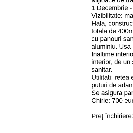
Mijloace de tr
1 Decembrie - 
Vizibilitate: ma
Hala, construct
totala de 400m
cu panouri san
aluminiu. Usa 
Inaltime inter
interior, de un
sanitar.
Utilitati: rete
puturi de adan
Se asigura par
Chirie: 700 eu
Preţ închiriere