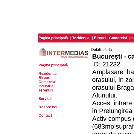
Pagina principală
|
Rezidenţial
|
Birouri
|
Comercial
|
In
Detalii ofertă
Bucureşti - ca
ID: 21232
Pagina principală
Amplasare: hal
Rezidenţial
Birouri
orasului, in zo
Comercial
orasului Braga
Industrial
Terenuri
Alunului.
Servicii
Acces: intrare
Despre noi
in Prelungire
Contact
Activ compus 
(683mp suprafa