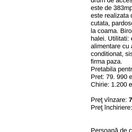
drum de acces)
este de 383mp 
este realizata 
cutata, pardos
la coama. Biro
halei. Utilitati
alimentare cu 
conditionat, 
firma paza.
Pretabila pent
Pret: 79. 990 
Chirie: 1.200 
Preţ vînzare:
7
Preţ închiriere
Persoană de c