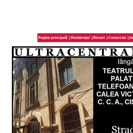
Pagina principală
|
Rezidenţial
|
Birouri
|
Comercial
|
In